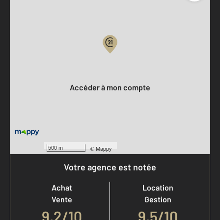
Parlons de vous, parlons biens
Votre compte :
Accéder à mon compte
500 m
©
Mappy
Votre agence est notée
Achat
Location
Vente
Gestion
9,2
/
10
9,5/10