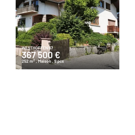
WESTHOFFEN 67
367 500 €
2
252 m
, Maison
, 9 pcs