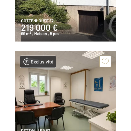
GOTTENHOUSE 67
219 000 €
2
99 m
, Maison
, 5 pcs
Exclusivité
DETTWILLER 67