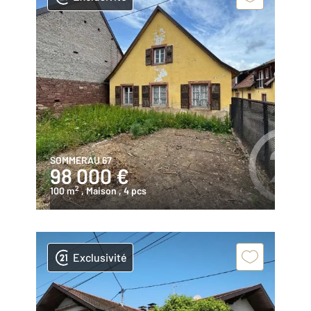
SOMMERAU 67
98 000 €
2
100 m
, Maison
, 4 pcs
Exclusivité