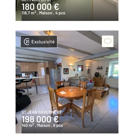
180 000 €
2
118,7 m
, Maison
, 4 pcs
Exclusivité
ST JEAN SAVERNE 67
198 000 €
2
140 m
, Maison
, 6 pcs