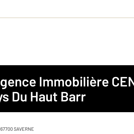
 Agence Immobilière
CEN
Haut Barr
s Du Haut Barr
e 67700 SAVERNE