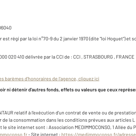
06040
est régi par la loi n°70-9 du 2 janvier 1970 (dite "loi Hoguet") et 
 000 020 410 délivrée par la CCI de : CCI , STRASBOURG , FRANCE
es barèmes d'honoraires de l'agence, cliquez ici
r ni détenir d'autres fonds, effets ou valeurs que ceux représe
NTAUR relatif à l'exécution d'un contrat de vente ou de prestati
teur de la consommation dans les conditions prévues aux articles L
 le site internet sont : Association MEDIMMOCONSO, 1 Allée du 
mmoconso.fr
- Site internet :
https://medimmoconso.fr/adresse