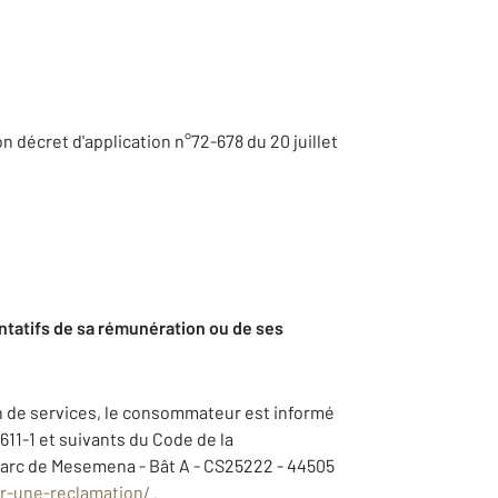
son décret d'application n°72-678 du 20 juillet
ntatifs de sa rémunération ou de ses
on de services, le consommateur est informé
 611-1 et suivants du Code de la
Parc de Mesemena - Bât A - CS25222 - 44505
r-une-reclamation/
.