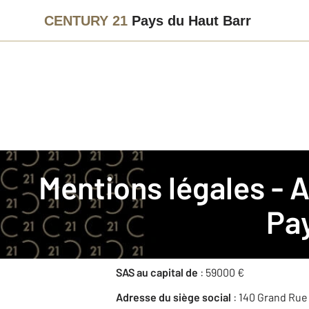
CENTURY 21
Pays du Haut Barr
La société
Mentions légales -
Nom commercial
: CENTURY 21 Pays du 
Pay
Raison sociale
: SAS QUENTAUR
RCS
: SAVERNE 49840604000010
SAS au capital de
: 59000 €
Adresse du siège social
: 140 Grand Ru