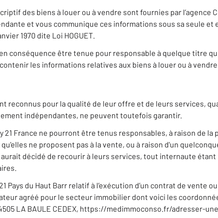
iptif des biens à louer ou à vendre sont fournies par l’agence C
ndante et vous communique ces informations sous sa seule et en
 janvier 1970 dite Loi HOGUET.
en conséquence être tenue pour responsable à quelque titre que c
ontenir les informations relatives aux biens à louer ou à vendre 
nt reconnus pour la qualité de leur offre et de leurs services, q
quement indépendantes, ne peuvent toutefois garantir.
 21 France ne pourront être tenus responsables, à raison de la 
s qu'elles ne proposent pas à la vente, ou à raison d'un quelcon
 aurait décidé de recourir à leurs services, tout internaute étan
ires.
1 Pays du Haut Barr relatif à l’exécution d’un contrat de vente 
diateur agréé pour le secteur immobilier dont voici les coordon
 44505 LA BAULE CEDEX, https://medimmoconso.fr/adresser-une