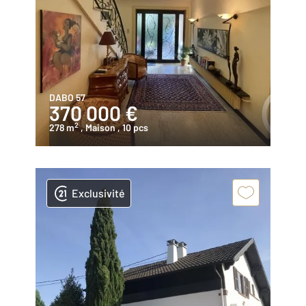
DABO 57
370 000 €
2
278 m
, Maison
, 10 pcs
Exclusivité