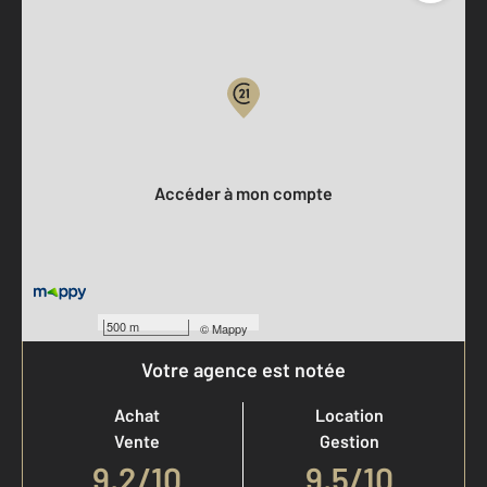
Parlons de vous, parlons biens
Votre compte :
Accéder à mon compte
500 m
©
Mappy
Votre agence est notée
Achat
Location
Vente
Gestion
9,2
/
10
9,5/10