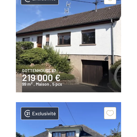
GOTTENHOUSE 67
219 000 €
2
99 m
, Maison
, 5 pcs
Exclusivité