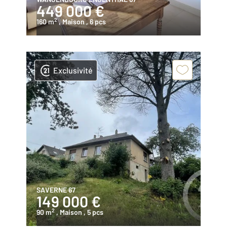
449 000 €
2
160 m
, Maison
, 6 pcs
Exclusivité
SAVERNE 67
149 000 €
2
90 m
, Maison
, 5 pcs