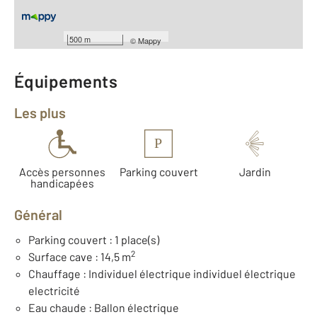
Nombre de pièces : 4
[Voir le détail]
Type de construction : Traditionnelle
Année construction : 1984
500 m
©
Mappy
Équipements
Les plus
P
Accès personnes
Parking couvert
Jardin
handicapées
Général
Parking couvert : 1 place(s)
2
Surface cave : 14,5 m
Chauffage : Individuel électrique individuel électrique
electricité
Eau chaude : Ballon électrique