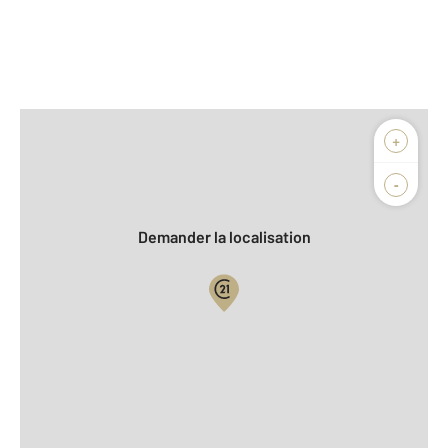
Afficher sur la carte :
+
Agence
Biens vendus
-
Demander la localisation
Vue globale
2
Surface totale : 86 m
2
Surface habitable : 85,1 m
Type d'appartement : F4
er
Étage : 1