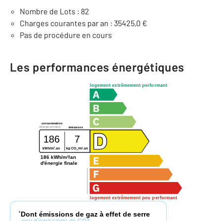
Nombre de Lots : 82
Charges courantes par an : 35425,0 €
Pas de procédure en cours
Les performances énergétiques
logement extrêmement performant
consommation
(énergie primaire)
émissions
186
7
2
2
kWh/m
.an
kg CO
/m
.an
2
186 kWh/m²/an
d'énergie finale
logement extrêmement peu performant
Dont émissions de gaz à effet de serre
*