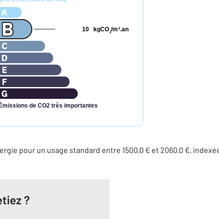
10
kgCO
/m
.an
2
2
Émissions de CO2 très importantes
rgie pour un usage standard entre 1500,0 € et 2060,0 €, indexé
tiez ?