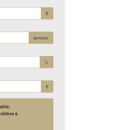
€
années
%
€
lité,
s'élève à
€