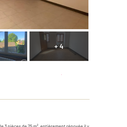
+ 4
Planifier une visite
et déposer un dossier
le 3 pièces de 75 m², entièrement rénovée il y