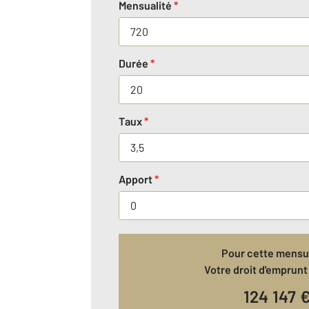
Mensualité
*
Durée
*
Taux
*
Apport
*
Pour cette mensua
Votre droit d'emprunt 
124 147