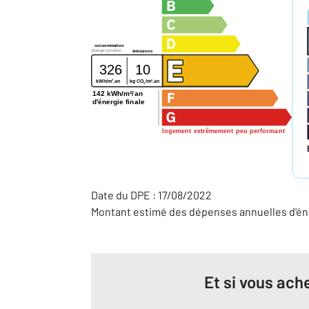
consommation
(énergie primaire)
émissions
326
10
2
2
kg CO
/m
.an
kWh/m
.an
2
142 kWh/m²/an
d'énergie finale
logement extrêmement peu performant
Date du DPE : 17/08/2022
Montant estimé des dépenses annuelles d'éne
Et si vous ache