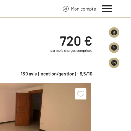
Mon compte
720 €
par mois charges comprises
139 avis (location/gestion) : 9,5/10