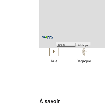
2
Surface totale : 75 m
Nombre de pièces : 3
[Voir le détail]
Équipements
Les plus
500 m
©
Mappy
P
Rue
Dégagée
À savoir