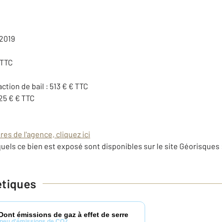
 2019
 TTC
action de bail : 513 € € TTC
25 € € TTC
es de l'agence, cliquez ici
uels ce bien est exposé sont disponibles sur le site Géorisques 
étiques
Dont émissions de gaz à effet de serre
peu d'émissions de CO2